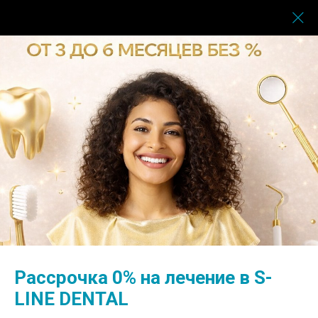
Главная
→
Врачи
→
Кривун Андрей Сергеевич
Рассрочка 0% на лечение в S-
LINE DENTAL