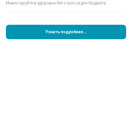
Инвестируйте в здоровье без стресса для бюджета
Узнать подробнее...
Цифровая диагностика
Выявит все проблемы зубочелюстной системы, даже
скрытые и возможные в будущем и поможет их решить
или предотвратить. Работает на опережение.
Подробнее