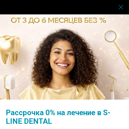
Все услуги цифровой
функциональной
стоматологии S-LINE
DENTAL
Комплексный подход к зубочелюстной
Рассрочка 0% на лечение в S-
системе
LINE DENTAL