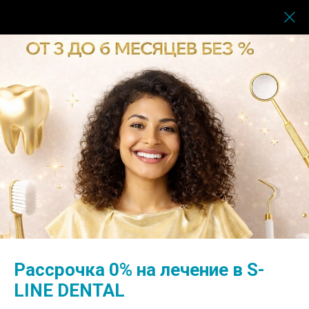
Услуги
→
Ортопедия
→
Установка виниров
Установка виниров
Рассрочка 0% на лечение в S-
LINE DENTAL
Еще не так давно идеальная и белоснежная