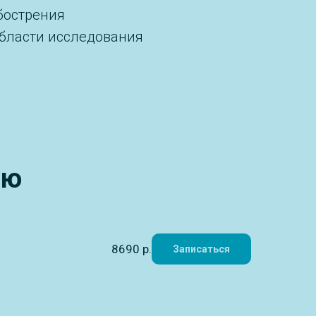
бострения
бласти исследования
ию
8690
р.
Записаться