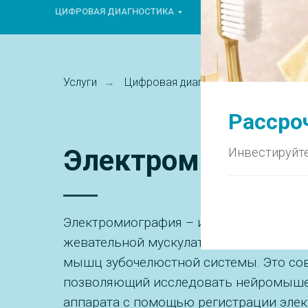
ЦИФРОВАЯ ДИАГНОСТИКА
ГНАТОЛОГИЯ
ТЕ
Услуги
Цифровая диагностика
Электр
→
→
Рассроч
Электромиографи
Инвестируйте
Электромиография – измерительный ко
жевательной мускулатуры. Позволяет 
мышц зубочелюстной системы. Это со
позволяющий исследовать нейромыше
аппарата с помощью регистрации элек