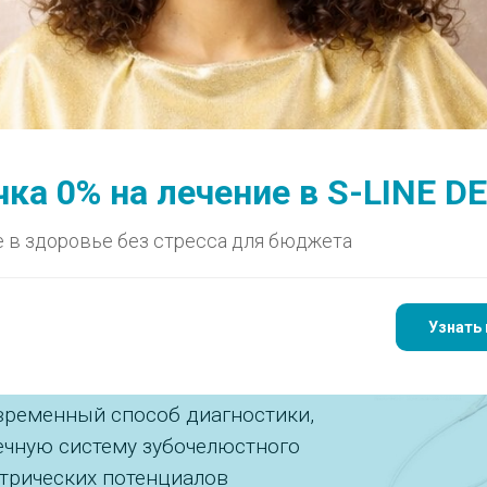
РАПИЯ
ОРТОДОНТИЯ
ХИРУРГИЯ
ИМПЛАНТАЦИЯ
ДЕТИ
ПАРОДОНТОЛОГИЯ
омиография
ка 0% на лечение в S-LINE D
я в Казани
 в здоровье без стресса для бюджета
Узнать 
мплекс тонуса всей группы
получать данные о состоянии
временный способ диагностики,
чную систему зубочелюстного
трических потенциалов