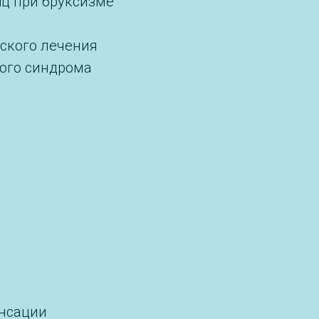
ц при бруксизме
а
ского лечения
ого синдрома
енсации