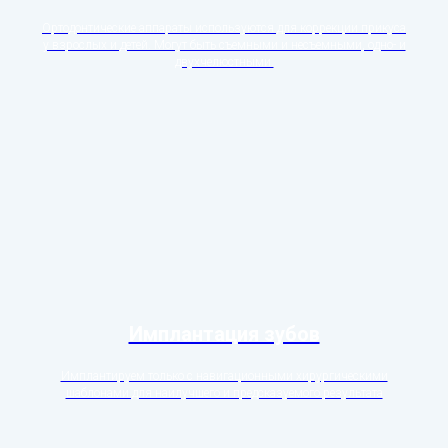
Ортодонтические аппараты используются для коррекции прикуса
у взрослых и детей. Могут быть съемными и несъемными, одно- и
двухчелюстными.
Имплантация зубов
Имплантируем только с навигационными хирургическими
шаблонами для наилучшего и предсказуемого результата