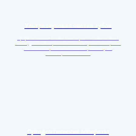
Ультразвуковая чистка зубов
Профессиональная гигиена полости рта – это механический
способ удаления бактериального налета и зубного камня, в том
числе токсинов, скопившихся на поверхности зуба и
пигментированного налета
Ортодонтические аппараты