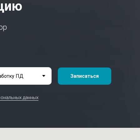
ацию
ор
Записаться
сональных данных