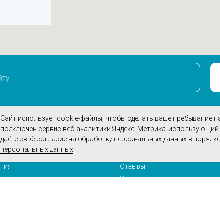
н
ЛЕНИЯ
СТОМАТОЛОГИЯ
Сайт использует cookie-файлы, чтобы сделать ваше пребывание н
я диагностика
О нас
подключён сервис веб-аналитики Яндекс. Метрика, использующий 
даёте своё согласие на обработку персональных данных в порядке
гия
Документы
персональных данных
.
Врачи
тия
Отзывы
ия
Услуги
я
Контакты
тация