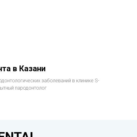
та в Казани
одонтологических заболеваний в клинике S-
пытный пародонтолог
DENTAL