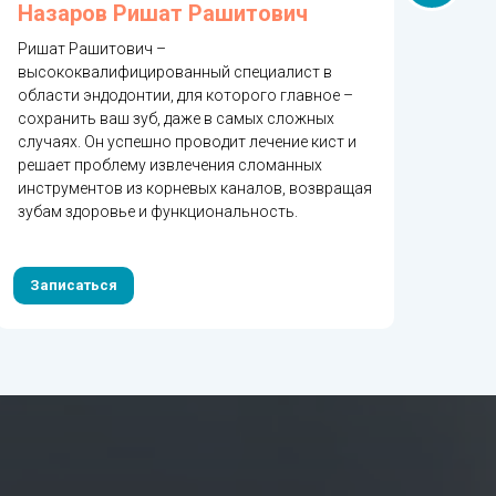
Назаров Ришат Рашитович
Га
Ришат Рашитович –
Тиму
высококвалифицированный специалист в
орто
области эндодонтии, для которого главное –
полн
сохранить ваш зуб, даже в самых сложных
эсте
случаях. Он успешно проводит лечение кист и
паци
решает проблему извлечения сломанных
безу
инструментов из корневых каналов, возвращая
кото
зубам здоровье и функциональность.
комф
Записаться
За