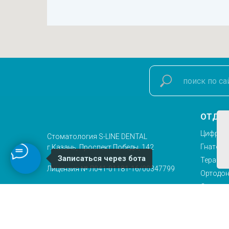
©
2026
|
Киника соматологии S-Line в Казани
Все права защищены
Политика конфиденциальности
ИМЕЮТСЯ ПРОТИВОПОКАЗАНИЯ, НЕОБХОДИМА КОНСУЛЬТАЦИЯ СПЕЦИАЛИСТА
ОТДЕ
Цифрова
Стоматология S-LINE DENTAL
Гнатоло
г.Казань, Проспект Победы, 142
Записаться через бота
Терапия
Лицензия № Л041-01181-16/00347799
Ортодон
Ортопед
Понедельник-суббота с 9.00 до 20.00
Хирурги
Воскресенье с 10.00 до 18.00
Имплан
На сайте используются материалы
Гигиена