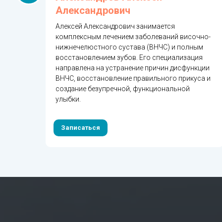
Александрович
т,
Алексей Александрович занимается
ькому
комплексным лечением заболеваний височно-
нижнечелюстного сустава (ВНЧС) и полным
в с
восстановлением зубов. Его специализация
направлена на устранение причин дисфункции
ых и
ВНЧС, восстановление правильного прикуса и
создание безупречной, функциональной
улыбки.
Записаться