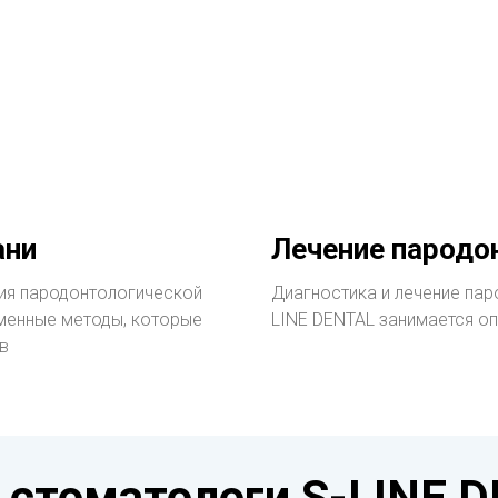
ани
Лечение пародон
ия пародонтологической
Диагностика и лечение пар
менные методы, которые
LINE DENTAL занимается о
в
 стоматологи S-LINE 