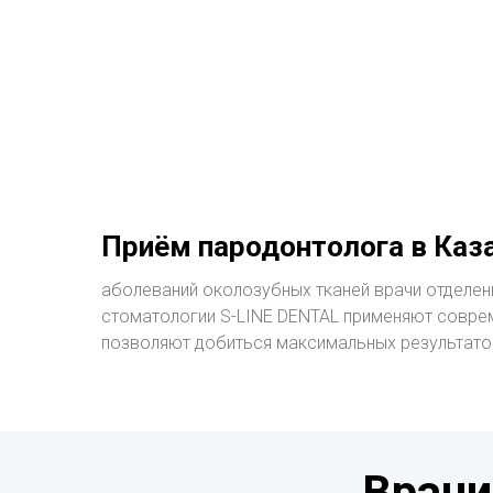
Приём пародонтолога в Каз
аболеваний околозубных тканей врачи отделен
стоматологии S-LINE DENTAL применяют совре
позволяют добиться максимальных результато
Врачи