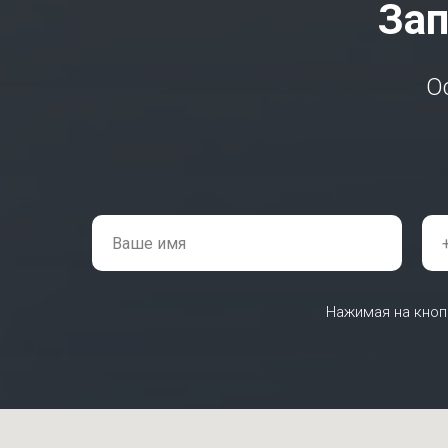
Зап
О
Нажимая на кноп