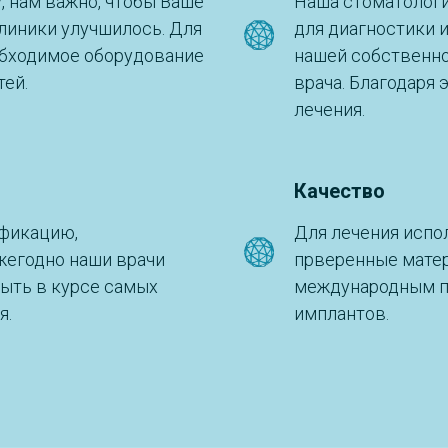
, нам важно, чтобы Ваше
Наша стоматолог
линики улучшилось. Для
для диагностики 
обходимое оборудование
нашей собственно
тей.
врача. Благодаря
лечения.
Качество
фикацию,
Для лечения испо
жегодно наши врачи
прверенные матер
быть в курсе самых
международным пр
я.
имплантов.