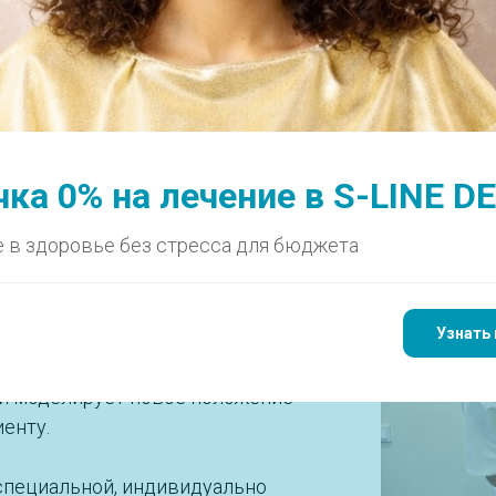
РАПИЯ
ОРТОДОНТИЯ
ХИРУРГИЯ
ИМПЛАНТАЦИЯ
ДЕТИ
ПАРОДОНТОЛОГИЯ
ка 0% на лечение в S-LINE D
 Казани
 в здоровье без стресса для бюджета
сплинта
, это комплекс процедур,
Узнать 
 челюсти. КТ, аксиография и
ч стоматолог-ортопед (по
 и моделирует новое положение
енту.
специальной, индивидуально