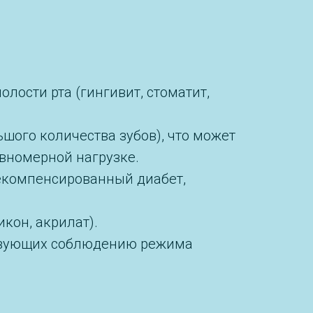
лости рта (гингивит, стоматит,
шого количества зубов), что может
вномерной нагрузке.
екомпенсированный диабет,
кон, акрилат).
ствующих соблюдению режима