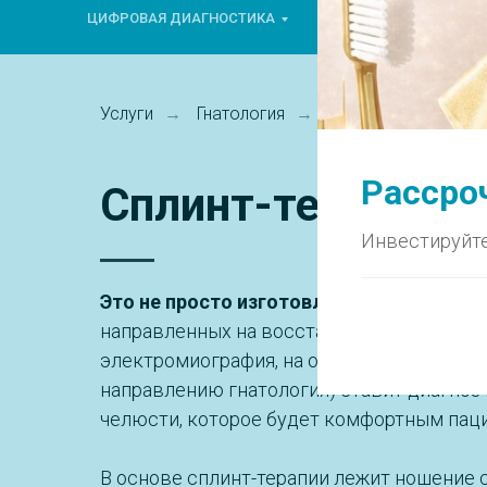
ЦИФРОВАЯ ДИАГНОСТИКА
ГНАТОЛОГИЯ
ТЕ
Услуги
Гнатология
Сплинт-терапия
→
→
Рассроч
Сплинт-терапия в
Инвестируйте
Это не просто изготовление и ношение 
направленных на восстановление функций
электромиография, на основе которых вра
направлению гнатология) ставит диагноз
челюсти, которое будет комфортным паци
В основе сплинт-терапии лежит ношение 