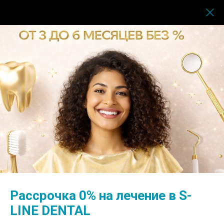
Услуги
→
Ортопедия
→
Постоянные коронки
Постоянные коронки
Рассрочка 0% на лечение в S-
LINE DENTAL