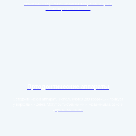
числе токсинов, скопившихся на поверхности зуба и
пигментированного налета
Ортодонтические аппараты
Ортодонтические аппараты используются для коррекции прикуса
у взрослых и детей. Могут быть съемными и несъемными, одно- и
двухчелюстными.