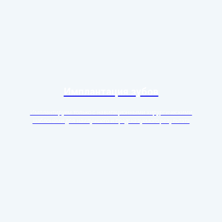
Имплантация зубов
Имплантируем только с навигационными хирургическими
шаблонами для наилучшего и предсказуемого результата