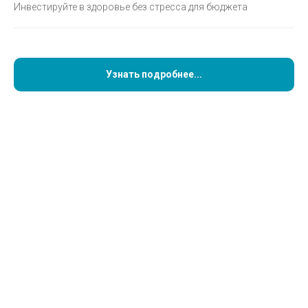
УСТАНОВКА ИМПЛАНТА NEODENT С
Инвестируйте в здоровье без стресса для бюджета
ИСПОЛЬЗОВАНИЕМ ХИРУРГИЧЕСКОГО
ШАБЛОНА
Узнать подробнее...
ИМПЛАНТ NEODENT
32900
Чтобы узнать, подходит ли вам имплантация и
какой вариант будет оптимальным, запишитесь
на консультацию — врач проведёт осмотр,
ответит на вопросы и составит план лечения.
Записаться на консультацию