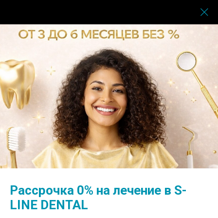
Услуги
→
Имплантация
→
Имплант Neodent
Качественный имплант и
безопасность установки -
ваш осознанный выбор
Рассрочка 0% на лечение в S-
LINE DENTAL