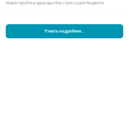
Инвестируйте в здоровье без стресса для бюджета
Кейс Кривуна Андрея Сергеевича
Узнать подробнее...