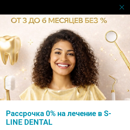
Услуги
→
Ортодонтия
→
Самолигирующие брекеты
Самолигирующие брекеты
Рассрочка 0% на лечение в S-
LINE DENTAL