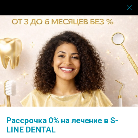
Главная
→
О компании
→
Кейсы
→
Коррекция эстетики улыбки
Коррекция эстетики
улыбки
Рассрочка 0% на лечение в S-
LINE DENTAL
Кейс Кривуна Андрея Сергеевича