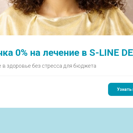
ие пульпита зуба 1.6 в один визит — даже при глубоком по
ка 0% на лечение в S-LINE D
ьпита зуба 1.6 в один 
 в здоровье без стресса для бюджета
убоком поддесневом 
Узнать 
Кейс Назарова Ришата Рашитовича