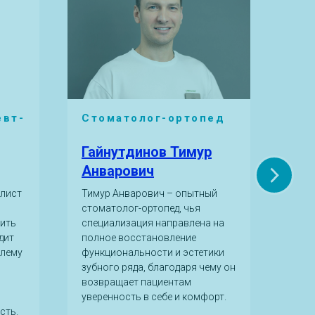
евт-
Стоматолог-ортопед
Ст
эн
Гайнутдинов Тимур
Ба
Анварович
Ри
алист
Тимур Анварович – опытный
Дари
стоматолог-ортопед, чья
спец
нить
специализация направлена на
глав
дит
полное восстановление
здор
блему
функциональности и эстетики
прак
зубного ряда, благодаря чему он
удел
возвращает пациентам
лече
уверенность в себе и комфорт.
осло
сть.
про