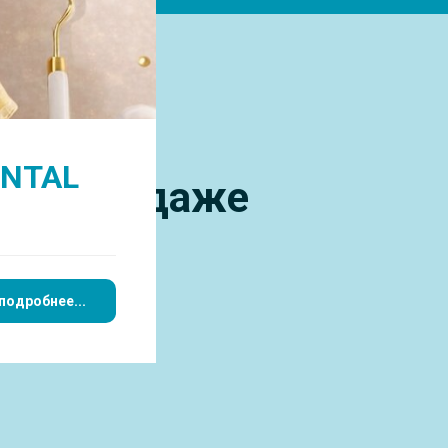
ддесневом дефекте
ENTAL
визит — даже
дефекте
подробнее...