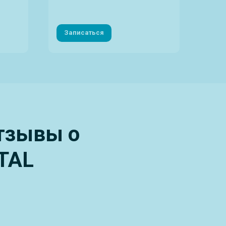
эндо
Записаться
За
отзывы о
TAL