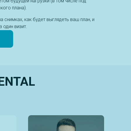
том будущей нагрузки (в том числе под
кого плана).
 снимках, как будет выглядеть ваш план, и
 один визит.
DENTAL