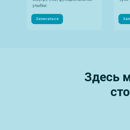
улыбки.
Записаться
Зап
Здесь м
ст