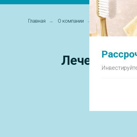
Главная
О компании
Кейсы
Лечен
→
→
→
Рассроч
Лечение пул
Инвестируйте
при гл