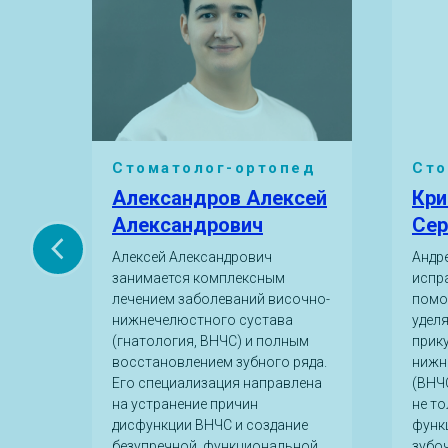
,
Стоматолог-ортопед
Сто
Александров Алексей
Кри
Александрович
Сер
Алексей Александрович
Андр
занимается комплексным
испр
лечением заболеваний височно-
помо
нижнечелюстного сустава
удел
и и
(гнатология, ВНЧС) и полным
прик
восстановлением зубного ряда.
нижн
дики
Его специализация направлена
(ВНЧС
енных
на устранение причин
не то
адач
дисфункции ВНЧС и создание
функ
безупречной, функциональной
зубо