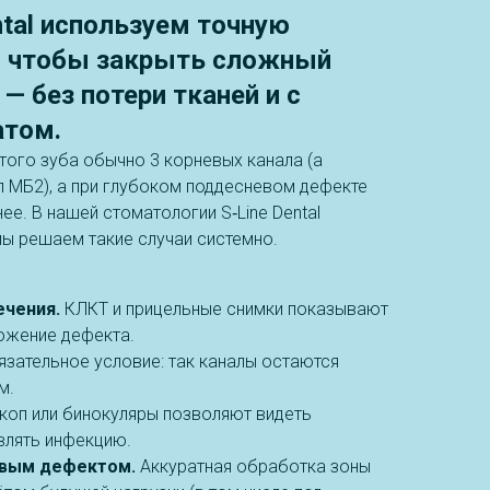
ntal используем точную
, чтобы закрыть сложный
— без потери тканей и с
атом.
этого зуба обычно 3 корневых канала (а
л МБ2), а при глубоком поддесневом дефекте
ее. В нашей стоматологии S‑Line Dental
мы решаем такие случаи системно.
ечения.
КЛКТ и прицельные снимки показывают
ожение дефекта.
зательное условие: так каналы остаются
м.
оп или бинокуляры позволяют видеть
влять инфекцию.
евым дефектом.
Аккуратная обработка зоны