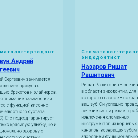
матолог-ортодонт
Стоматолог-терап
эндодонтист
вун Андрей
Назаров Ришат
геевич
Рашитович
ей Сергеевич занимается
Ришат Рашитович – специ
авлением прикуса с
в области эндодонтии, для
щью брекетов и элайнеров,
которого главное – сохра
яя внимание взаимосвязи
ваш зуб. Он успешно прово
уса с функцией височно-
лечение кист и решает про
ечелюстного сустава
извлечения сломанных
). Его подход гарантирует
инструментов из корневых
лько красивую улыбку, но и
каналов, возвращая зубам
ционально здоровую
здоровье и функционально
челюстную систему.