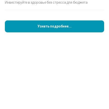
Инвестируйте в здоровье без стресса для бюджета
Кейс Данилова Льва Владимировича
Узнать подробнее...