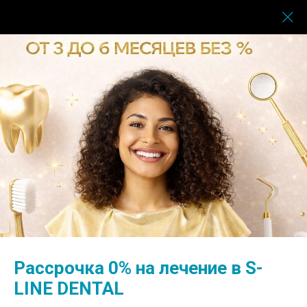
Главная
→
Врачи
→
Зайнуллина Алсу Альбертовна
Рассрочка 0% на лечение в S-
LINE DENTAL