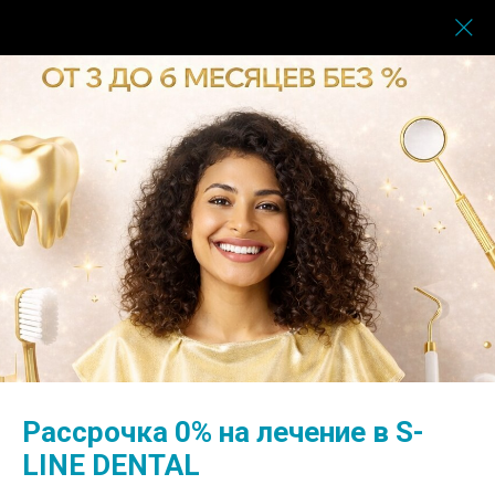
Главная
→
Врачи
→
Назаров Ришат Рашитович
Рассрочка 0% на лечение в S-
LINE DENTAL