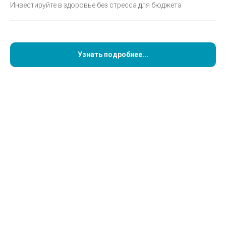
Инвестируйте в здоровье без стресса для бюджета
долечивания в другой
стране
Узнать подробнее...
Кейс Кривуна А. С. ; Назарова Р. Р.;
Гайнутдинова Т. А.