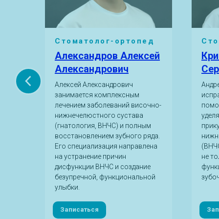
,
Стоматолог-ортопед
Сто
Александров Алексей
Кри
Александрович
Сер
Алексей Александрович
Андр
занимается комплексным
испр
лечением заболеваний височно-
помо
нижнечелюстного сустава
удел
и и
(гнатология, ВНЧС) и полным
прик
восстановлением зубного ряда.
нижн
дики
Его специализация направлена
(ВНЧС
енных
на устранение причин
не то
адач
дисфункции ВНЧС и создание
функ
безупречной, функциональной
зубо
улыбки.
Записаться
Зап