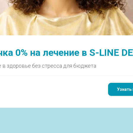
ановление зуба после потери коронки с вкладкой
ка 0% на лечение в S-LINE D
ение зуба после потер
 в здоровье без стресса для бюджета
вкладкой
Узнать 
Кейс Данилова Льва Владимировича