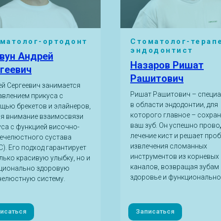
матолог-ортодонт
Стоматолог-терап
эндодонтист
вун Андрей
Назаров Ришат
геевич
Рашитович
ей Сергеевич занимается
Ришат Рашитович – специ
авлением прикуса с
в области эндодонтии, для
щью брекетов и элайнеров,
которого главное – сохра
яя внимание взаимосвязи
ваш зуб. Он успешно прово
уса с функцией височно-
лечение кист и решает про
ечелюстного сустава
извлечения сломанных
). Его подход гарантирует
инструментов из корневых
лько красивую улыбку, но и
каналов, возвращая зубам
ционально здоровую
здоровье и функционально
челюстную систему.
исаться
Записаться