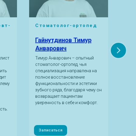
евт-
Стоматолог-ортопед
Ст
эн
Гайнутдинов Тимур
Ба
Анварович
Ри
алист
Тимур Анварович – опытный
Дари
стоматолог-ортопед, чья
спец
нить
специализация направлена на
глав
дит
полное восстановление
здор
блему
функциональности и эстетики
прак
зубного ряда, благодаря чему он
удел
возвращает пациентам
лече
уверенность в себе и комфорт.
осло
сть.
про
эндо
Записаться
За