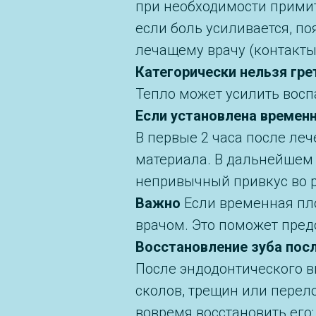
при необходимости примит
если боль усиливается, по
лечащему врачу (контакты
Категорически нельзя гре
Тепло может усилить восп
Если установлена времен
В первые 2 часа после ле
материала. В дальнейшем 
непривычный привкус во р
Важно
Если временная пло
врачом. Это поможет пред
Восстановление зуба пос
После эндодонтического в
сколов, трещин или перело
вовремя восстановить его: