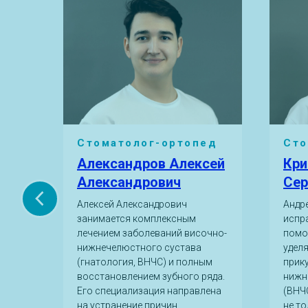
,
Стоматолог-ортопед
Сто
Александров Алексей
Кри
Александрович
Сер
Алексей Александрович
Андр
занимается комплексным
испр
лечением заболеваний височно-
помо
нижнечелюстного сустава
удел
и и
(гнатология, ВНЧС) и полным
прик
восстановлением зубного ряда.
нижн
дики
Его специализация направлена
(ВНЧС
енных
на устранение причин
не то