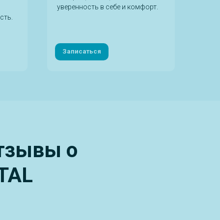
уверенность в себе и комфорт.
осло
сть.
про
эндо
Записаться
За
отзывы о
TAL