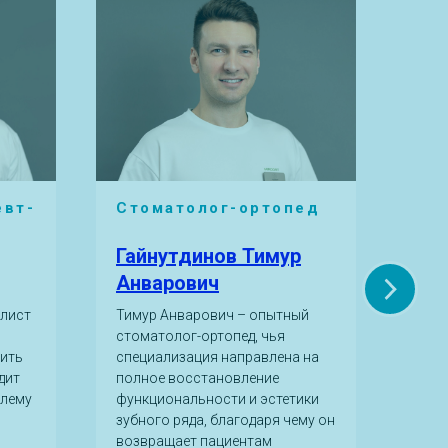
евт-
Стоматолог-ортопед
Ст
эн
Гайнутдинов Тимур
Ба
Анварович
Ри
алист
Тимур Анварович – опытный
Дари
стоматолог-ортопед, чья
спец
нить
специализация направлена на
глав
дит
полное восстановление
здор
блему
функциональности и эстетики
прак
зубного ряда, благодаря чему он
удел
возвращает пациентам
лече