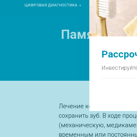
ЦИФРОВАЯ ДИАГНОСТИКА
ГНАТОЛОГИЯ
ТЕ
Памятка пос
Рассроч
Инвестируйте
Лечение корневых каналов
сохранить зуб. В ходе пр
(механическую, медикамен
временным или постоянн