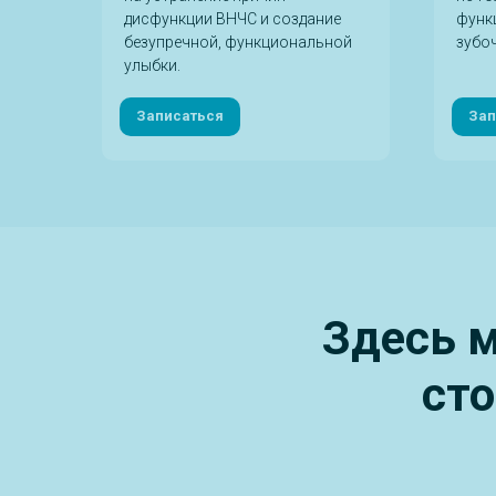
адач
дисфункции ВНЧС и создание
функ
безупречной, функциональной
зубо
улыбки.
Записаться
Зап
Здесь м
ст