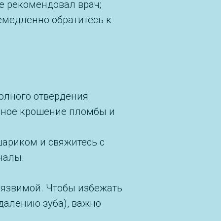
е рекомендовал врач;
немедленно обратитесь к
олного отвердения
льное крошение пломбы и
шариком и свяжитесь с
налы.
уязвимой. Чтобы избежать
удалению зуба), важно