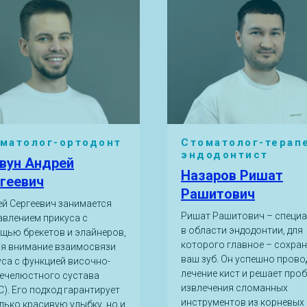
матолог-ортодонт
Стоматолог-терап
эндодонтист
вун Андрей
Назаров Ришат
геевич
Рашитович
ей Сергеевич занимается
Ришат Рашитович – специ
авлением прикуса с
в области эндодонтии, для
щью брекетов и элайнеров,
которого главное – сохра
яя внимание взаимосвязи
ваш зуб. Он успешно прово
уса с функцией височно-
лечение кист и решает про
ечелюстного сустава
извлечения сломанных
). Его подход гарантирует
инструментов из корневых
лько красивую улыбку, но и