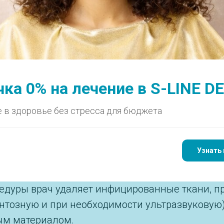
РАПИЯ
ОРТОДОНТИЯ
ХИРУРГИЯ
ИМПЛАНТАЦИЯ
ДЕТИ
ПАРОДОНТОЛОГИЯ
ле эндодонтического 
ка 0% на лечение в S-LINE D
 в здоровье без стресса для бюджета
Узнать 
—это серьёзное, но эффективное вмешательств
оцедуры врач удаляет инфицированные ткани, п
тозную и при необходимости ультразвуковую),
ым материалом.