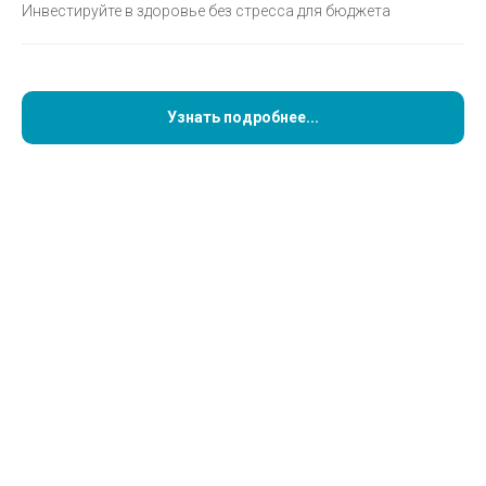
Инвестируйте в здоровье без стресса для бюджета
Узнать подробнее...
Запломбированные зубы нужно чистить так же
тщательно, как и естественные,— дважды в день,
используя зубную щётку и пасту. После каждого
приёма пищи рекомендуется полоскать рот,
чтобы удалить остатки еды.
Для очистки межзубных промежутков можно