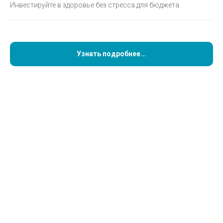
Инвестируйте в здоровье без стресса для бюджета
после процедуры?»
Узнать подробнее...
Эти вопросы — одни из самых частых, которые задают
пациенты перед имплантацией. И их беспокойство
вполне объяснимо: процедура нередко
представляется сложной и пугающей. Чаще всего
страх возникает из‑за недостатка информации или
воспоминаний о том, как подобные операции
проводились раньше — менее точно и предсказуемо.
Сегодня ситуация кардинально изменилась благодаря
развитию цифровых технологий. Один из ключевых
инструментов современной имплантации —
хирургический шаблон. Разберёмся, что это такое и
какую роль он играет.